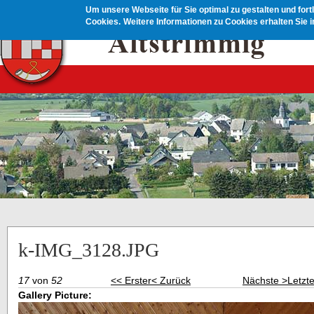
Direkt zum Inhalt
Um unsere Webseite für Sie optimal zu gestalten und for
Cookies.
Weitere Informationen zu Cookies erhalten Sie 
k-IMG_3128.JPG
17
von
52
<< Erster
< Zurück
Nächste >
Letzt
Gallery Picture: