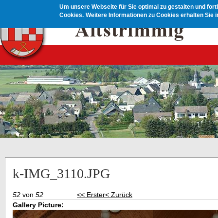
Direkt zum Inhalt
Um unsere Webseite für Sie optimal zu gestalten und for
Cookies.
Weitere Informationen zu Cookies erhalten Sie 
k-IMG_3110.JPG
52
von
52
<< Erster
< Zurück
Gallery Picture: