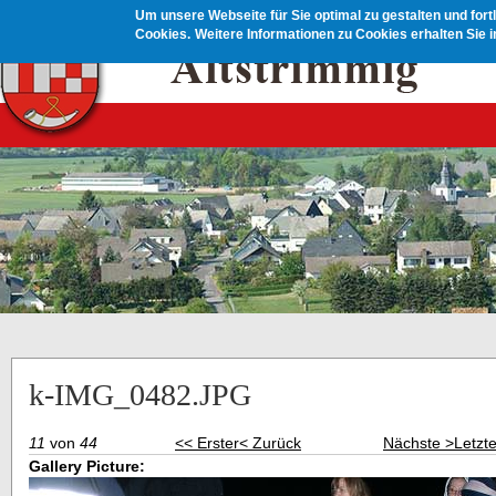
Direkt zum Inhalt
Um unsere Webseite für Sie optimal zu gestalten und for
Cookies.
Weitere Informationen zu Cookies erhalten Sie 
k-IMG_0482.JPG
11
von
44
<< Erster
< Zurück
Nächste >
Letzt
Gallery Picture: