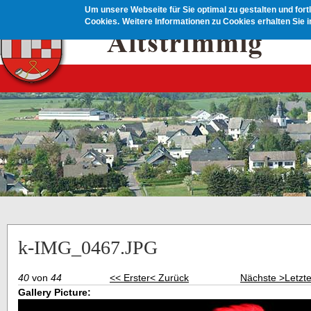
Direkt zum Inhalt
Um unsere Webseite für Sie optimal zu gestalten und for
Cookies.
Weitere Informationen zu Cookies erhalten Sie 
k-IMG_0467.JPG
40
von
44
<< Erster
< Zurück
Nächste >
Letzt
Gallery Picture: