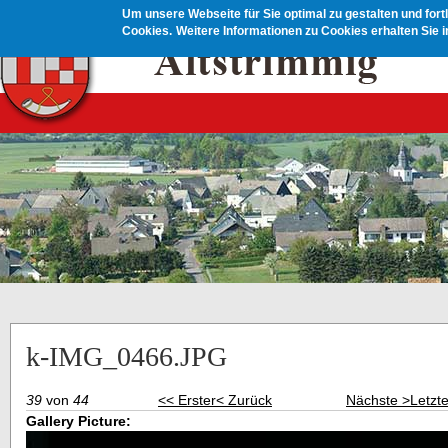
Direkt zum Inhalt
Um unsere Webseite für Sie optimal zu gestalten und for
Cookies.
Weitere Informationen zu Cookies erhalten Sie 
k-IMG_0466.JPG
39
von
44
<< Erster
< Zurück
Nächste >
Letzt
Gallery Picture: