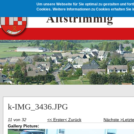
Direkt zum Inhalt
Um unsere Webseite für Sie optimal zu gestalten und for
Cookies.
Weitere Informationen zu Cookies erhalten Sie 
k-IMG_3436.JPG
11
von
32
<< Erster
< Zurück
Nächste >
Letzt
Gallery Picture: