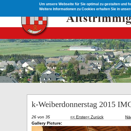
Direkt zum Inhalt
Um unsere Webseite für Sie optimal zu gestalten und f
Weitere Informationen zu Cookies erhalten Sie in unse
k-Weiberdonnerstag 2015 IM
26
von
35
<< Erster
< Zurück
Nä
Gallery Picture: