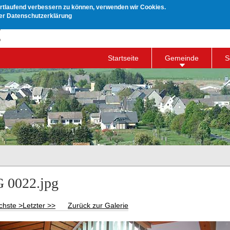
ortlaufend verbessern zu können, verwenden wir Cookies.
rer Datenschutzerklärung
Startseite
Gemeinde
S
G 0022.jpg
chste >
Letzter >>
Zurück zur Galerie