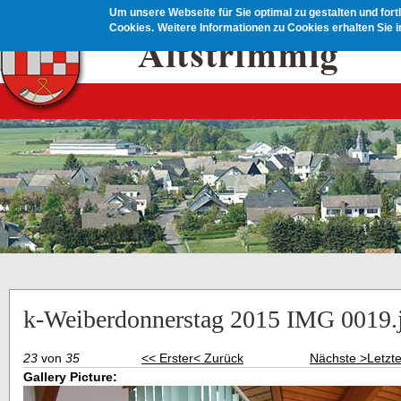
Direkt zum Inhalt
Um unsere Webseite für Sie optimal zu gestalten und for
Cookies.
Weitere Informationen zu Cookies erhalten Sie 
k-Weiberdonnerstag 2015 IMG 0019.
23
von
35
<< Erster
< Zurück
Nächste >
Letzt
Gallery Picture: