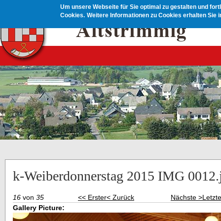
Direkt zum Inhalt
Um unsere Webseite für Sie optimal zu gestalten und for
Cookies.
Weitere Informationen zu Cookies erhalten Sie 
k-Weiberdonnerstag 2015 IMG 0012.
16
von
35
<< Erster
< Zurück
Nächste >
Letzt
Gallery Picture: