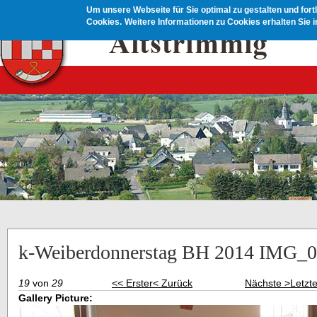
Direkt zum Inhalt
Um unsere Webseite für Sie optimal zu gestalten und for
Cookies.
Weitere Informationen zu Cookies erhalten Sie 
k-Weiberdonnerstag BH 2014 IMG_0
19
von
29
<< Erster
< Zurück
Nächste >
Letzt
Gallery Picture: