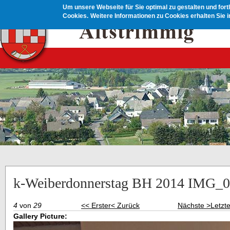
Direkt zum Inhalt
Um unsere Webseite für Sie optimal zu gestalten und for
Cookies.
Weitere Informationen zu Cookies erhalten Sie 
k-Weiberdonnerstag BH 2014 IMG_0
4
von
29
<< Erster
< Zurück
Nächste >
Letzt
Gallery Picture: