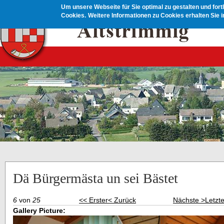
Direkt zum Inhalt
Um unsere Webseite für Sie optimal zu gestalten und for
Cookies.
Weitere Informationen zu Cookies erhalten Sie 
Dä Bürgermästa un sei Bästet
6
von
25
<< Erster
< Zurück
Nächste >
Letzt
Gallery Picture: