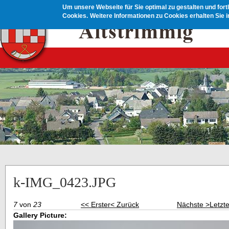
Direkt zum Inhalt
Um unsere Webseite für Sie optimal zu gestalten und for
Cookies.
Weitere Informationen zu Cookies erhalten Sie 
k-IMG_0423.JPG
7
von
23
<< Erster
< Zurück
Nächste >
Letzt
Gallery Picture: