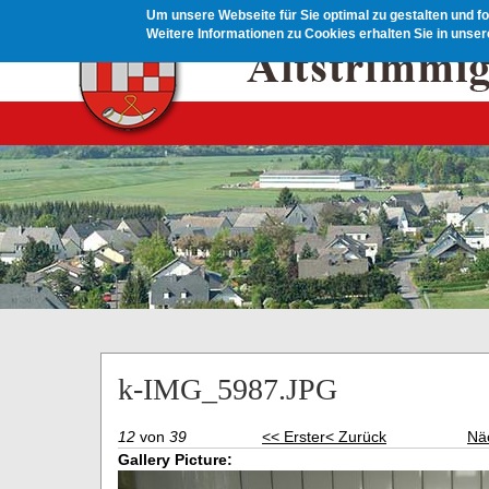
Direkt zum Inhalt
Um unsere Webseite für Sie optimal zu gestalten und f
Weitere Informationen zu Cookies erhalten Sie in unse
k-IMG_5987.JPG
12
von
39
<< Erster
< Zurück
Nä
Gallery Picture: