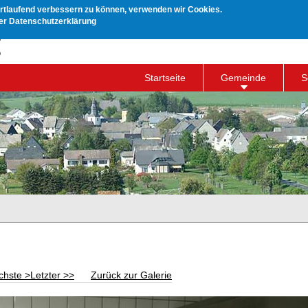
ortlaufend verbessern zu können, verwenden wir Cookies.
rer Datenschutzerklärung
Startseite
Gemeinde
S
chste >
Letzter >>
Zurück zur Galerie