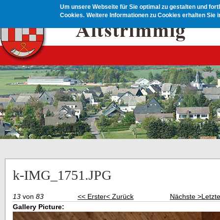
Direkt zum Inhalt
Um unsere Webseite für Sie optimal zu gestalten und for
Cookies.
Weitere Informationen zu Cookies erhalten Sie 
k-IMG_1751.JPG
13
von
83
<< Erster
< Zurück
Nächste >
Letzt
Gallery Picture: