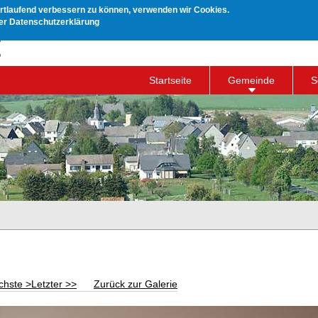
ortlaufend verbessern zu können, verwenden wir Cookies.
rer Datenschutzerklärung
Startseite
Gemeinde
S
chste >
Letzter >>
Zurück zur Galerie