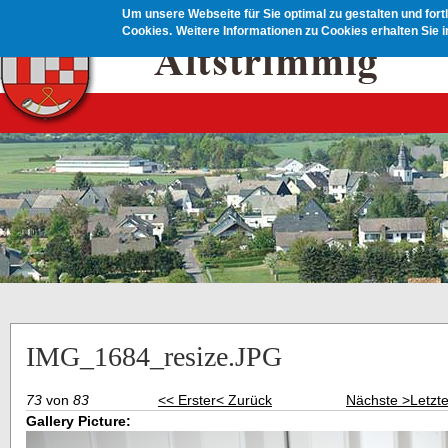
Direkt zum Inhalt
Um unsere Webseite für Sie optimal zu gestalten und for
Cookies.
Weitere Informationen zu Cookies erhalten Sie 
IMG_1684_resize.JPG
73
von
83
<< Erster
< Zurück
Nächste >
Letzt
Gallery Picture: