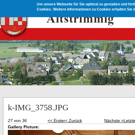
Direkt zum Inhalt
Um unsere Webseite für Sie optimal zu gestalten und for
Cookies.
Weitere Informationen zu Cookies erhalten Sie 
k-IMG_3758.JPG
27
von
36
<< Erster
< Zurück
Nächste >
Letzt
Gallery Picture: