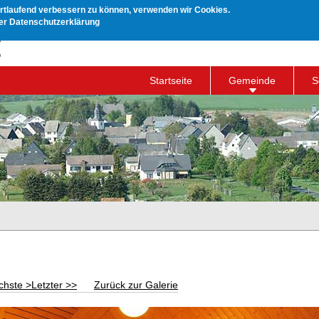
ortlaufend verbessern zu können, verwenden wir Cookies.
rer Datenschutzerklärung
Startseite
Gemeinde
S
chste >
Letzter >>
Zurück zur Galerie