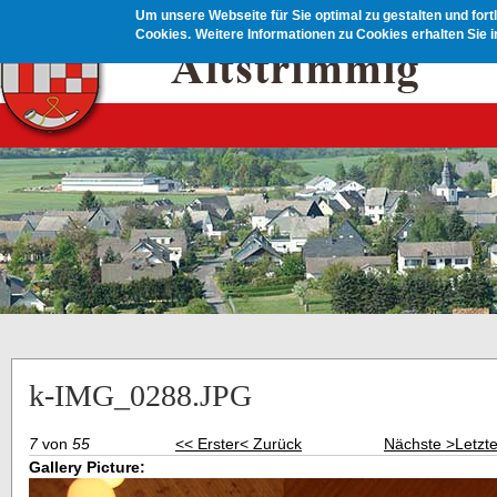
Direkt zum Inhalt
Um unsere Webseite für Sie optimal zu gestalten und for
Cookies.
Weitere Informationen zu Cookies erhalten Sie 
k-IMG_0288.JPG
7
von
55
<< Erster
< Zurück
Nächste >
Letzt
Gallery Picture: