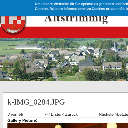
Direkt zum Inhalt
Um unsere Webseite für Sie optimal zu gestalten und for
Cookies.
Weitere Informationen zu Cookies erhalten Sie 
k-IMG_0284.JPG
3
von
55
<< Erster
< Zurück
Nächste >
Letzt
Gallery Picture: