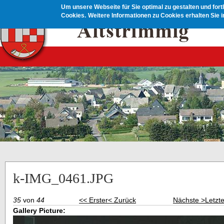
Direkt zum Inhalt
Um unsere Webseite für Sie optimal zu gestalten und for
Cookies.
Weitere Informationen zu Cookies erhalten Sie 
k-IMG_0461.JPG
35
von
44
<< Erster
< Zurück
Nächste >
Letzt
Gallery Picture: