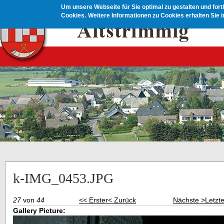
Direkt zum Inhalt
Um unsere Webseite für Sie optimal zu gestalten und for
Cookies.
Weitere Informationen zu Cookies erhalten Sie 
k-IMG_0453.JPG
27
von
44
<< Erster
< Zurück
Nächste >
Letzt
Gallery Picture: