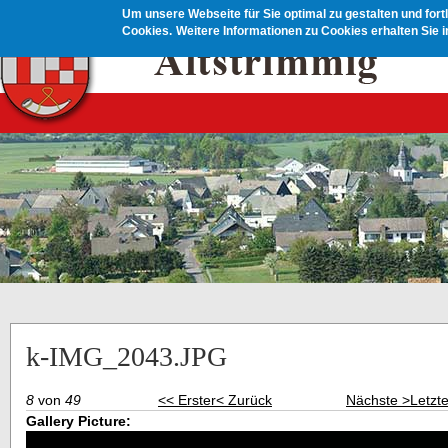
Direkt zum Inhalt
Um unsere Webseite für Sie optimal zu gestalten und for
Cookies.
Weitere Informationen zu Cookies erhalten Sie 
k-IMG_2043.JPG
8
von
49
<< Erster
< Zurück
Nächste >
Letzt
Gallery Picture: