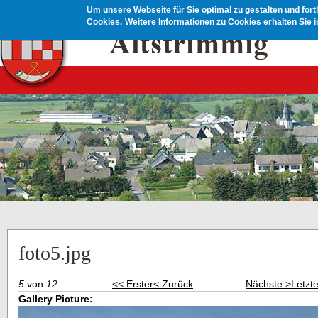
Direkt zum Inhalt
Um unsere Webseite für Sie optimal zu gestalten und for
Cookies.
Weitere Informationen zu Cookies erhalten Sie 
foto5.jpg
5
von
12
<< Erster
< Zurück
Nächste >
Letzt
Gallery Picture: